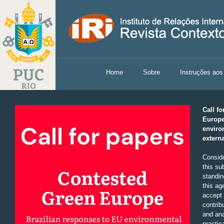
Home
Sobre
Instruções aos
Call f
Europe
enviro
externa
Conside
this su
standin
this ag
accept 
contrib
and ana
practic