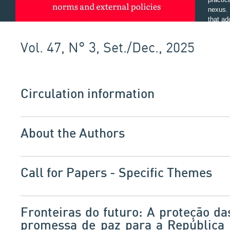
nexus. 
that ad
Global 
interdi
Vol. 47, N° 3, Set./Dec., 2025
conside
The cal
various
Faceboo
and rel
Circulation information
associa
ABCP, 
About the Authors
Call for Papers - Specific Themes
Fronteiras do futuro: A proteção d
promessa de paz para a República